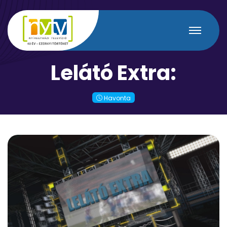
L
e
l
á
t
ó
E
x
t
r
a
:
Havonta