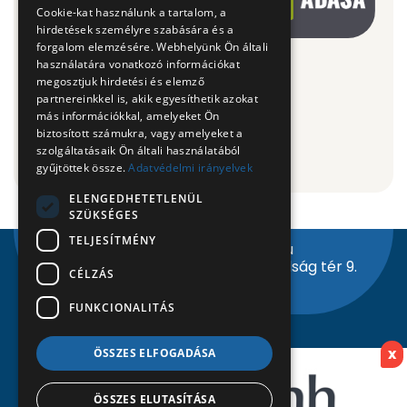
Cookie-kat használunk a tartalom, a
hirdetések személyre szabására és a
forgalom elemzésére. Webhelyünk Ön általi
használatára vonatkozó információkat
megosztjuk hirdetési és elemző
partnereinkkel is, akik egyesíthetik azokat
más információkkal, amelyeket Ön
biztosított számukra, vagy amelyeket a
szolgáltatásaik Ön általi használatából
gyűjtöttek össze.
Adatvédelmi irányelvek
ELENGEDHETETLENÜL
SZÜKSÉGES
TELJESÍTMÉNY
info@nyiregyhazitv.hu
4400 Nyíregyháza, Szabadság tér 9.
CÉLZÁS
Facebook
Instagram
Youtube
FUNKCIONALITÁS
x
ÖSSZES ELFOGADÁSA
|
Adatvédelmi nyilatkozat
Jogi nyilatkozat
ÖSSZES ELUTASÍTÁSA