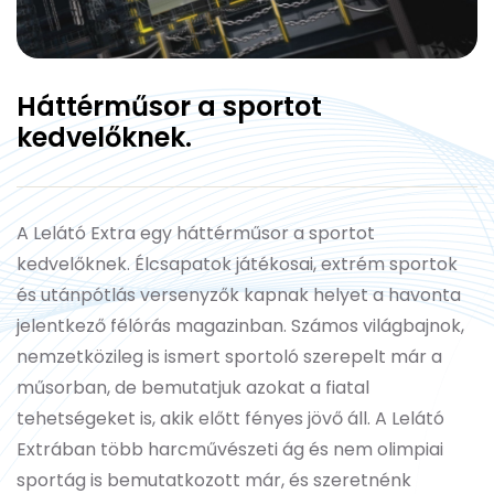
Háttérműsor a sportot
kedvelőknek.
A Lelátó Extra egy háttérműsor a sportot
kedvelőknek. Élcsapatok játékosai, extrém sportok
és utánpótlás versenyzők kapnak helyet a havonta
jelentkező félórás magazinban. Számos világbajnok,
nemzetközileg is ismert sportoló szerepelt már a
műsorban, de bemutatjuk azokat a fiatal
tehetségeket is, akik előtt fényes jövő áll. A Lelátó
Extrában több harcművészeti ág és nem olimpiai
sportág is bemutatkozott már, és szeretnénk