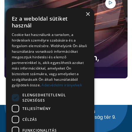
×
Ez a weboldal sütiket
használ
Cookie-kat használunk a tartalom, a
hirdetések személyre szabására és a
forgalom elemzésére. Webhelyünk Ön általi
használatára vonatkozó információkat
Híradó 2026. 07. 23-án,
megosztjuk hirdetési és elemző
partnereinkkel is, akik egyesíthetik azokat
csütörtökön
más információkkal, amelyeket Ön
biztosított számukra, vagy amelyeket a
szolgáltatásaik Ön általi használatából
gyűjtöttek össze.
Adatvédelmi irányelvek
1
2
3
ELENGEDHETETLENÜL
SZÜKSÉGES
TELJESÍTMÉNY
info@nyiregyhazitv.hu
4400 Nyíregyháza, Szabadság tér 9.
CÉLZÁS
Facebook
Instagram
Youtube
FUNKCIONALITÁS