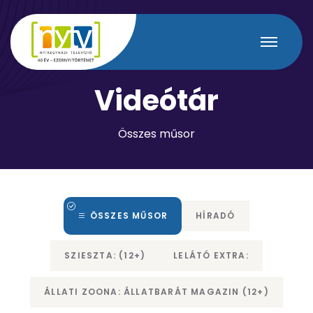
V
i
d
e
ó
t
á
r
Összes műsor
ÖSSZES MŰSOR
HÍRADÓ
SZIESZTA: (12+)
LELÁTÓ EXTRA:
ÁLLATI ZOONA: ÁLLATBARÁT MAGAZIN (12+)