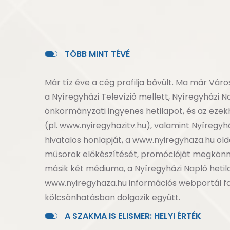
T
Ö
B
B
M
I
N
T
T
É
V
É
Már tíz éve a cég profilja bővült. Ma már Vár
a Nyíregyházi Televízió mellett, Nyíregyházi 
önkormányzati ingyenes hetilapot, és az eze
(pl. www.nyiregyhazitv.hu), valamint Nyíregy
hivatalos honlapját, a www.nyiregyhaza.hu olda
műsorok előkészítését, promócióját megkönny
másik két médiuma, a Nyíregyházi Napló hetil
www.nyiregyhaza.hu információs webportál f
kölcsönhatásban dolgozik együtt.
A
S
Z
A
K
M
A
I
S
E
L
I
S
M
E
R
:
H
E
L
Y
I
É
R
T
É
K