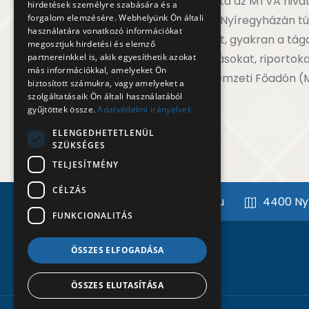
vérkeringésbe. Hosszú évek óta az MTVA hivat
hirdetések személyre szabására és a
forgalom elemzésére. Webhelyünk Ön általi
vagyunk, ami azt jelenti, hogy Nyíregyházán t
használatára vonatkozó információkat
Szatmár-Bereg megyéből, sőt, gyakran a tága
megosztjuk hirdetési és elemző
partnereinkkel is, akik egyesíthetik azokat
különböző témákban tudósításokat, riportoka
más információkkal, amelyeket Ön
Nemzeti Hírcsatornán és a Nemzeti Főadón (M
biztosított számukra, vagy amelyeket a
szolgáltatásaik Ön általi használatából
gyűjtöttek össze.
Adatvédelmi irányelvek
ELENGEDHETETLENÜL
SZÜKSÉGES
TELJESÍTMÉNY
CÉLZÁS
info@nyiregyhazitv.hu
4400 Nyí
FUNKCIONALITÁS
ÖSSZES ELFOGADÁSA
ÖSSZES ELUTASÍTÁSA