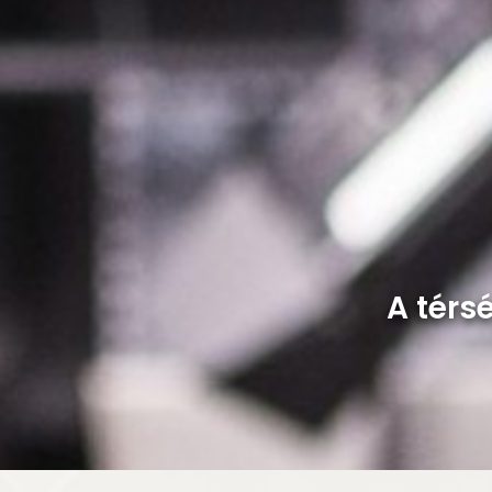
A térs