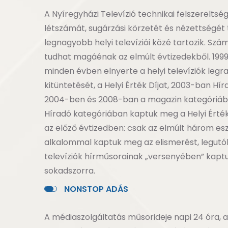
A Nyíregyházi Televízió technikai felszereltsé
létszámát, sugárzási körzetét és nézettségét 
legnagyobb helyi televíziói közé tartozik. Szá
tudhat magáénak az elmúlt évtizedekből. 1999-
minden évben elnyerte a helyi televíziók leg
kitüntetését, a Helyi Érték Díjat, 2003-ban Hír
2004-ben és 2008-ban a magazin kategóriáb
Híradó kategóriában kaptuk meg a Helyi Érték
az előző évtizedben: csak az elmúlt három e
alkalommal kaptuk meg az elismerést, legutób
televíziók hírműsorainak „versenyében” kaptu
sokadszorra.
N
O
N
S
T
O
P
A
D
Á
S
A médiaszolgáltatás műsorideje napi 24 óra, 