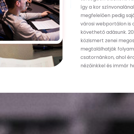
így a kor színvonalán
megfelelően pedig saj
városi webportálon is 
követhető adásunk. 202
közismert zenei megosz
megtalálhatják folyama
csatornánkon, ahol é
nézőinkkel és immár ha