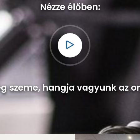
Nézze élőben:
ég szeme, hangja vagyunk az o