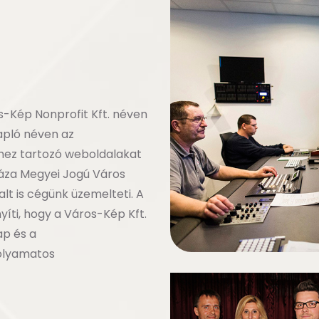
os-Kép Nonprofit Kft. néven
Napló néven az
khez tartozó weboldalakat
háza Megyei Jogú Város
lt is cégünk üzemelteti. A
íti, hogy a Város-Kép Kft.
ap és a
olyamatos