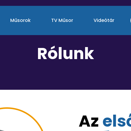
Műsorok
TV Műsor
Videótár
R
ó
l
u
n
k
A
z
e
l
s