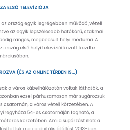
Z
A
E
L
S
Ő
T
E
L
E
V
Í
Z
I
Ó
J
A
ó az ország egyik legrégebben működő ,vételi
intve az egyik legszélesebb hatókörű, szakmai
 pedig rangos, megbecsült helyi médiuma. A
z ország első helyi televíziói között kezdte
márciusában.
R
O
Z
V
A
(
É
S
A
Z
O
N
L
I
N
E
T
É
R
B
E
N
I
S
.
.
.
)
ak a város kábelhálózatán voltak láthatók, a
 azonban ezzel párhuzamosan már sugározzuk
es csatornán, a város vételi körzetében. A
Nyíregyháza 54-es csatornáján fogható, a
éteres körzetében. Ami a sugárzást illeti: a
ósítottuk meg a digitális átállást 2013-ban,