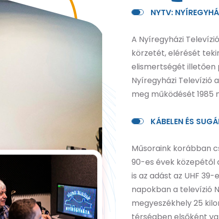
N
Y
T
V
:
N
Y
Í
R
E
G
Y
H
Á
A Nyíregyházi Televízi
körzetét, elérését tek
elismertségét illetően
Nyíregyházi Televízió a
meg működését 1985 
K
Á
B
E
L
E
N
É
S
S
U
G
Á
Műsoraink korábban cs
90-es évek közepétől
is az adást az UHF 39-
napokban a televízió 
megyeszékhely 25 kilom
térségben elsőként val