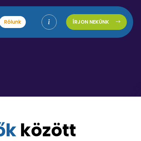
Rólunk
ÍRJON NEKÜNK
ő
k
k
ö
z
ö
t
t