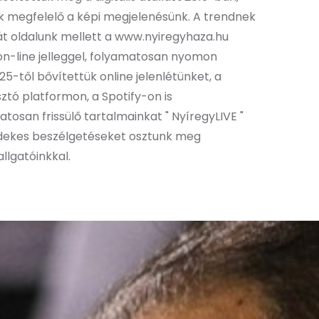
ak megfelelő a képi megjelenésünk. A trendnek
át oldalunk mellett a www.nyiregyhaza.hu
on-line jelleggel, folyamatosan nyomon
5-től bővítettük online jelenlétünket, a
tó platformon, a Spotify-on is
tosan frissülő tartalmainkat " NyíregyLIVE "
rdekes beszélgetéseket osztunk meg
llgatóinkkal.