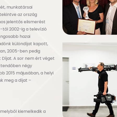
gét, munkatársai
tekintve az ország
mos jelentős elismerést
től 2002-ig a televízió
rangosabb hazai
adónk különdíjat kapott,
an, 2005-ben pedig
 Díjat. A sor nem ért véget
sztendőben négy
b 2015 májusában, a helyi
k meg a díjat –
amelyből kiemelkedik a