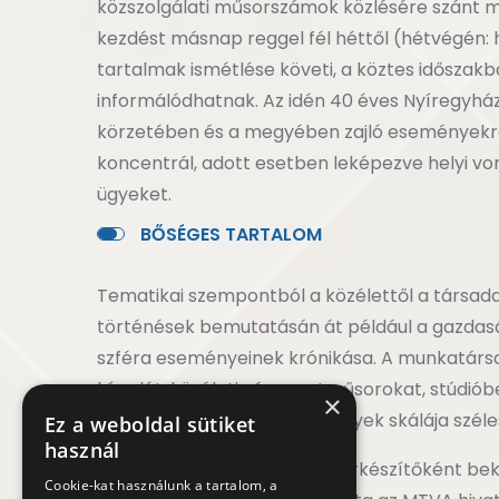
közszolgálati műsorszámok közlésére szánt mű
kezdést másnap reggel fél héttől (hétvégén: h
tartalmak ismétlése követi, a köztes időszakba
informálódhatnak. Az idén 40 éves Nyíregyházi 
körzetében és a megyében zajló eseményekr
koncentrál, adott esetben leképezve helyi v
ügyeket.
B
Ő
S
É
G
E
S
T
A
R
T
A
L
O
M
Tematikai szempontból a közélettől a társada
történések bemutatásán át például a gazdasági
szféra eseményeinek krónikása. A munkatárs
híradót, közéleti- és sportműsorokat, stúdió
×
magazinokat készítenek, melyek skálája széle
Ez a weboldal sütiket
használ
A Nyíregyházi Televízió műsorkészítőként be
Cookie-kat használunk a tartalom, a