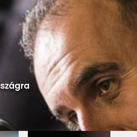
rszágra