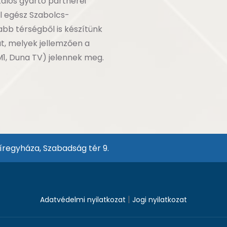
alos gyártó partnerei
úl egész Szabolcs-
bb térségből is készítünk
t, melyek jellemzően a
1, Duna TV) jelennek meg.
regyháza, Szabadság tér 9.
|
Adatvédelmi nyilatkozat
Jogi nyilatkozat