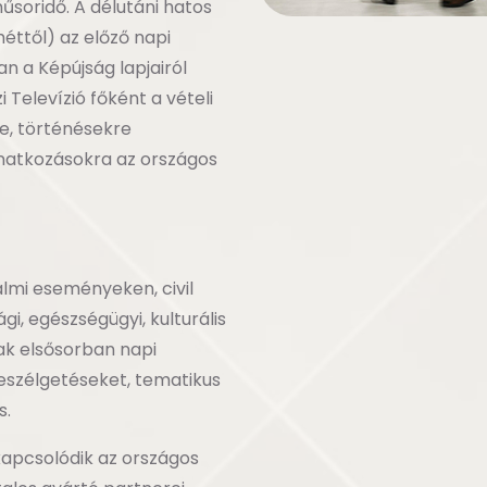
soridő. A délutáni hatos
éttől) az előző napi
n a Képújság lapjairól
Televízió főként a vételi
e, történésekre
onatkozásokra az országos
lmi eseményeken, civil
, egészségügyi, kulturális
ak elsősorban napi
beszélgetéseket, tematikus
s.
kapcsolódik az országos