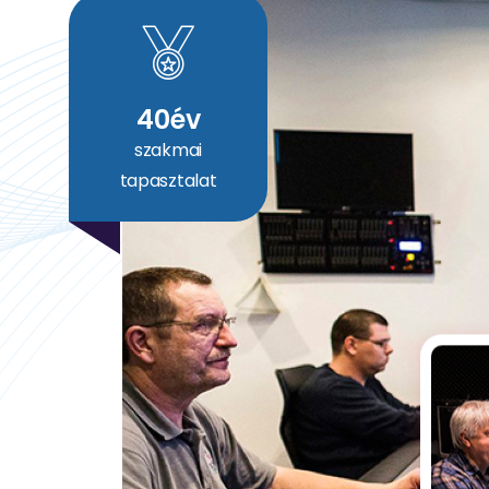
40
év
szakmai
tapasztalat